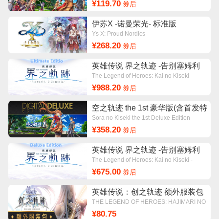
¥119.70
券后
伊苏X -诺曼荣光- 标准版
Ys X: Proud Nordics
¥268.20
券后
英雄传说 界之轨迹 -告别塞姆利
亚- 终极版
The Legend of Heroes: Kai no Kiseki -
Farewell, O Zemuria- Ultimate Editio
¥988.20
券后
空之轨迹 the 1st 豪华版(含首发特
典)
Sora no Kiseki the 1st Deluxe Edition
¥358.20
券后
英雄传说 界之轨迹 -告别塞姆利
亚- 豪华版
The Legend of Heroes: Kai no Kiseki -
Farewell, O Zemuria- Deluxe Edition
¥675.00
券后
英雄传说：创之轨迹 额外服装包
DLC
THE LEGEND OF HEROES: HAJIMARI NO
KISEKI - Costume Pack
¥80.75