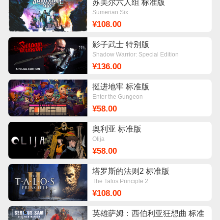
苏美尔六人组 标准版
Sumerian Six
¥108.00
影子武士 特别版
Shadow Warrior: Special Edition
¥136.00
挺进地牢 标准版
Enter the Gungeon
¥58.00
奥利亚 标准版
Olija
¥58.00
塔罗斯的法则2 标准版
The Talos Principle 2
¥108.00
英雄萨姆：西伯利亚狂想曲 标准