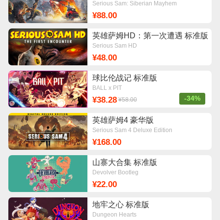
版
Serious Sam: Siberian Mayhem
¥88.00
英雄萨姆HD：第一次遭遇 标准版
Serious Sam HD
¥48.00
球比伦战记 标准版
BALL x PIT
-34%
¥38.28
¥58.00
英雄萨姆4 豪华版
Serious Sam 4 Deluxe Edition
¥168.00
山寨大合集 标准版
Devolver Bootleg
¥22.00
地牢之心 标准版
Dungeon Hearts