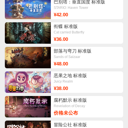
巴别塔：垂直国度 标准版
STARIO: Haven Tower
¥42.00
衔蝶 标准版
Cat carried Butterfly
¥36.00
部落与弯刀 标准版
Sands of Salzaar
¥48.00
恶果之地 标准版
Juicy Realm
¥38.00
腐朽默示 标准版
Revelation of Decay
价格未公布
冒险公社 标准版