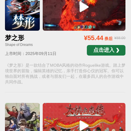
梦之形
¥55.44
¥88.00
券后
Shape of Dreams
点击进入
上市时间：2025年09月11日
《梦之形》是一款结合了MOBA风格的动作Roguelike游戏。踏上梦
境世界的冒险，编辑英雄的记忆，亲手打造你心仪的冠军。你可以
独自面对所有挑战，或者与朋友们一起，在最多四人的合作游戏中
共同作战。