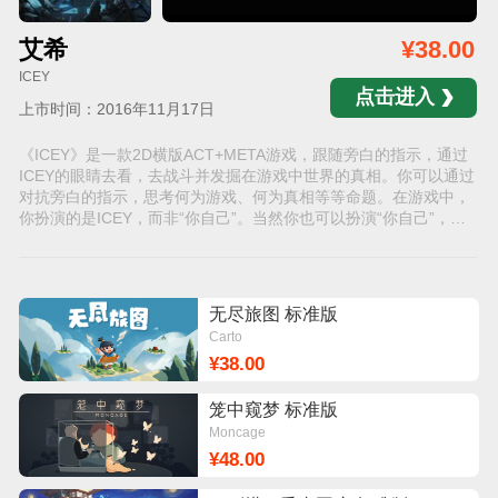
艾希
¥38.00
ICEY
点击进入
上市时间：2016年11月17日
《ICEY》是一款2D横版ACT+META游戏，跟随旁白的指示，通过
ICEY的眼睛去看，去战斗并发掘在游戏中世界的真相。你可以通过
对抗旁白的指示，思考何为游戏、何为真相等等命题。在游戏中，
你扮演的是ICEY，而非“你自己”。当然你也可以扮演“你自己”，而
非ICEY。 一切，由你决定。你，准备好了吗？
无尽旅图 标准版
Carto
¥38.00
笼中窥梦 标准版
Moncage
¥48.00