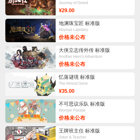
Journey of Greed
¥29.00
地渊珠宝匠 标准版
Abyssal Lapidary
价格未公布
大侠立志传外传 标准版
Another Hero's Adventure
价格未公布
忆落谜境 标准版
The Almost Gone
¥35.00
不可思议乐队 标准版
Wonder Parade
价格未公布
王牌班主任 标准版
Joker & Teacher