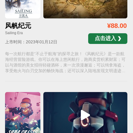
风帆纪元
¥88.00
Sailing Era
点击进入
上市时间：2023年01月12日
每一次航行都是“不止于航海”的探寻之旅！《风帆纪元》是一款航
海经营冒险游戏。你可以在海上悠闲航行，跑商卖货积累财富；可
以与酒馆的美女招待轻碰酒杯，来一次浪漫邂逅；可以缉拿海盗，
享受炮火与白刃交加的畅快海战；还可以深入陆地发现文明遗迹与
尘封宝藏……