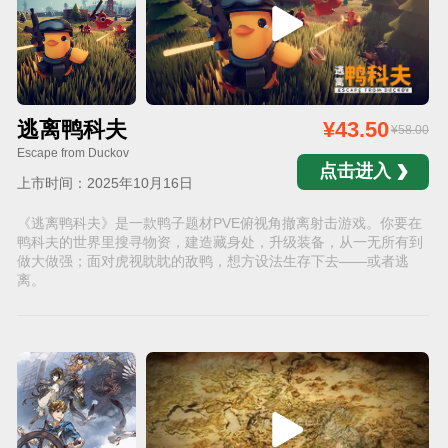
逃离鸭科夫
¥43.50
¥58.00
Escape from Duckov
点击进入
上市时间：2025年10月16日
《逃离鸭科夫》是一款鸭子题材PVE俯视角撤离射击游戏。你要在
鸭科夫的世界里搜寻物资，建造藏身处，升级装备，从一无所有到
做大做强；面对虎视眈眈的敌鸭，想方设法生存下去——或者逃
离。