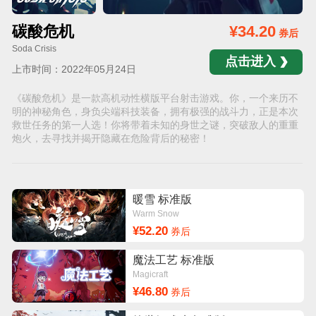
碳酸危机
¥34.20
券后
Soda Crisis
点击进入
上市时间：2022年05月24日
《碳酸危机》是一款高机动性横版平台射击游戏。你，一个来历不
明的神秘角色，身负尖端科技装备，拥有极强的战斗力，正是本次
救世任务的第一人选！你将带着未知的身世之谜，突破敌人的重重
炮火，去寻找并揭开隐藏在危险背后的秘密！
暖雪 标准版
Warm Snow
¥52.20
券后
魔法工艺 标准版
Magicraft
¥46.80
券后