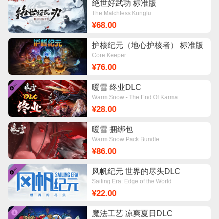
绝世好武功 标准版
The Matchless Kungfu
¥68.00
护核纪元（地心护核者） 标准版
Core Keeper
¥76.00
暖雪 终业DLC
Warm Snow - The End Of Karma
¥28.00
暖雪 捆绑包
Warm Snow Pack Bundle
¥86.00
风帆纪元 世界的尽头DLC
Sailing Era: Edge of the World
¥22.00
魔法工艺 凉爽夏日DLC