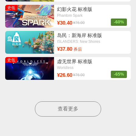
史低
幻影火花 标准版
Phantom Spark
-60%
¥30.40
¥76.00
岛民：新海岸 标准版
ISLANDERS: New Shores
¥37.80
券后
史低
虚无世界 标准版
Worldless
-65%
¥26.60
¥76.00
查看更多