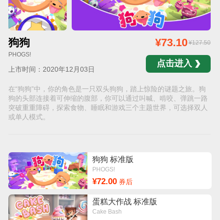
狗狗
¥73.10
¥127.50
PHOGS!
点击进入
上市时间：2020年12月03日
在“狗狗”中，你的角色是一只双头狗狗，踏上惊险的谜题之旅。狗
狗的头部连接着可伸缩的腹部，你可以通过叫喊、啃咬、弹跳一路
突破重重障碍，探索食物、睡眠和游戏三个主题世界，可选择双人
或单人模式。
狗狗 标准版
PHOGS!
¥72.00
券后
蛋糕大作战 标准版
Cake Bash