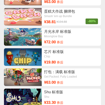
¥63.00
券后
蛋糕大作战 捆绑包
Smash 'em up Bundle
-80%
¥38.81
¥194.88
月光水岸 标准版
Moonglow Bay
¥72.00
券后
芯片 标准版
Chip
¥19.80
券后
打包：满载 标准版
Get Packed: Fully Loaded
¥63.00
券后
Shu 标准版
Shu
¥33.30
券后