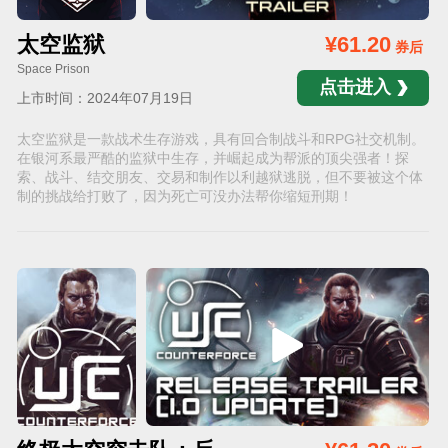
太空监狱
¥61.20
券后
Space Prison
点击进入
上市时间：2024年07月19日
太空监狱是一款战术生存游戏，具有回合制战斗和RPG社交机制。
在银河系最严酷的监狱中生存，并崛起成为帮派的顶尖强者！探
索、战斗、结交朋友、交易和制作以利越狱逃脱，但不要被这个体
制的挑战给打败了，因为死亡可没办法帮你缩短刑期！