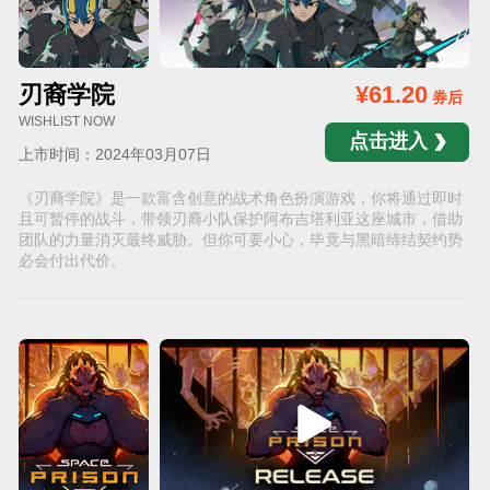
刃裔学院
¥61.20
券后
WISHLIST NOW
点击进入
上市时间：2024年03月07日
《刃裔学院》是一款富含创意的战术角色扮演游戏，你将通过即时
且可暂停的战斗，带领刃裔小队保护阿布吉塔利亚这座城市，借助
团队的力量消灭最终威胁。但你可要小心，毕竟与黑暗缔结契约势
必会付出代价。