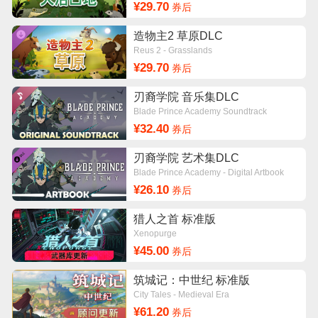
¥29.70
券后
造物主2 草原DLC
Reus 2 - Grasslands
¥29.70
券后
刃裔学院 音乐集DLC
Blade Prince Academy Soundtrack
¥32.40
券后
刃裔学院 艺术集DLC
Blade Prince Academy - Digital Artbook
¥26.10
券后
猎人之首 标准版
Xenopurge
¥45.00
券后
筑城记：中世纪 标准版
City Tales - Medieval Era
¥61.20
券后