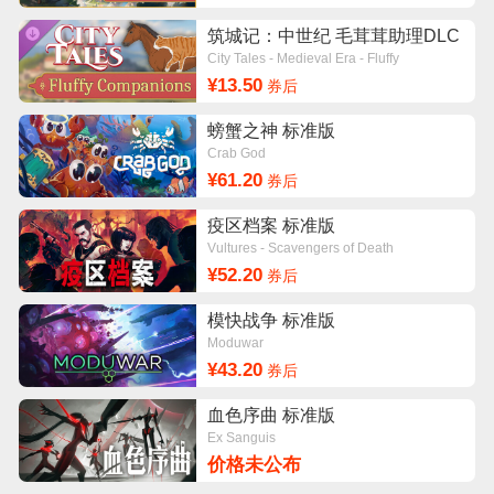
筑城记：中世纪 毛茸茸助理DLC
City Tales - Medieval Era - Fluffy
Companions
¥13.50
券后
螃蟹之神 标准版
Crab God
¥61.20
券后
疫区档案 标准版
Vultures - Scavengers of Death
¥52.20
券后
模快战争 标准版
Moduwar
¥43.20
券后
血色序曲 标准版
Ex Sanguis
价格未公布