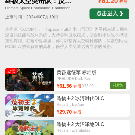
终极太空突击队：反击势力
¥61.20
券后
Ultimate Space Commando: Counterforce
点击进入
上市时间：2024年07月19日
本作以《XCOM》、《Space Hulk》和《异形》为灵感来源，拥有
深度的技能与战斗系统，支持多种游戏模式，回合制小队战术得以
重现辉煌。在这个世界里，你可以指挥太空特种部队，探索殖民地
MC83-A 败落背后的真相，保护人类免遭远古异形的威胁。
史低
黄昏远征军 标准版
PRELUDE Dark Pain
-10%
¥61.56
券后
¥76.00
造物主2 冰河时代DLC
Reus 2：Ice Age
¥29.70
券后
造物主2 大沼泽地DLC
Reus 2 - Everglades