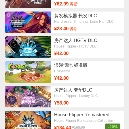
¥62.99
券后
剪发模拟器 长发DLC
Hairdresser Simulator: Long Hair DLC
¥23.40
券后
房产达人 HGTV DLC
House Flipper - HGTV DLC
¥42.00
浪漫满地 标准版
Cozyrama
¥42.00
房产达人 奢华DLC
House Flipper - Luxury DLC
¥58.00
House Flipper Remastered
Collection 标准版
House Flipper Remastered Collection
-20%
¥134.40
¥168.00