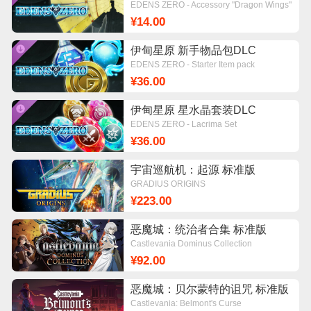
EDENS ZERO - Accessory "Dragon Wings"
¥14.00
伊甸星原 新手物品包DLC
EDENS ZERO - Starter Item pack
¥36.00
伊甸星原 星水晶套装DLC
EDENS ZERO - Lacrima Set
¥36.00
宇宙巡航机：起源 标准版
GRADIUS ORIGINS
¥223.00
恶魔城：统治者合集 标准版
Castlevania Dominus Collection
¥92.00
恶魔城：贝尔蒙特的诅咒 标准版
Castlevania: Belmont's Curse