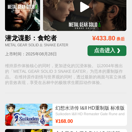
潜龙谍影：食蛇者
¥433.80
券后
METAL GEAR SOLID Δ: SNAKE EATER
点击进入
上市时间：2025年08月28日
维持原作体验核心的同时，更加进化的沉浸体验。 以2004年推出
的「METAL GEAR SOLID 3 SNAKE EATER」为范本的重制版作
品。 在维持原作剧情与世界观的同时，透过最新的画面与富立体感
的音效表现，享受在丛林中的极致求生匿踪动作体验。
幻想水浒传 I&II HD重制版 标准版
Suikoden I&II HD Remaster Gate Rune and
Dunan Unification Wars
¥168.00