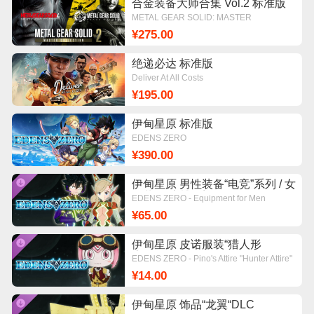
合金装备大师合集 Vol.2 标准版
METAL GEAR SOLID: MASTER
COLLECTION Vol.2
¥275.00
绝递必达 标准版
Deliver At All Costs
¥195.00
伊甸星原 标准版
EDENS ZERO
¥390.00
伊甸星原 男性装备“电竞”系列 / 女
性装备“赛博”系列DLC
EDENS ZERO - Equipment for Men
『Gaming』 Series & Equipment for
¥65.00
Women 『Cyber』 Series
伊甸星原 皮诺服装“猎人形
态“DLC
EDENS ZERO - Pino's Attire "Hunter Attire"
¥14.00
伊甸星原 饰品“龙翼“DLC