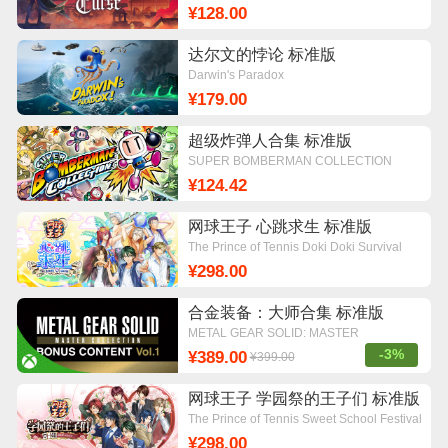
¥128.00
达尔文的悖论 标准版
Darwin's Paradox
¥179.00
超级炸弹人合集 标准版
SUPER BOMBERMAN COLLECTION
¥124.42
网球王子 心跳求生 标准版
The Prince of Tennis Doki Doki Survival
~eternal passion! Tie break ♡ game~
¥298.00
合金装备：大师合集 标准版
METAL GEAR SOLID: MASTER
COLLECTION Vol.1
-3%
¥389.00
¥399.00
网球王子 学园祭的王子们 标准版
The Prince of Tennis Sweet School Festival
~♡-40 and more...~
¥298.00