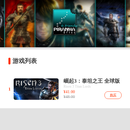
游戏列表
崛起3：泰坦之王 全球版
key
Risen 3 Titan Lords
1
¥41.00
购买
¥48.00