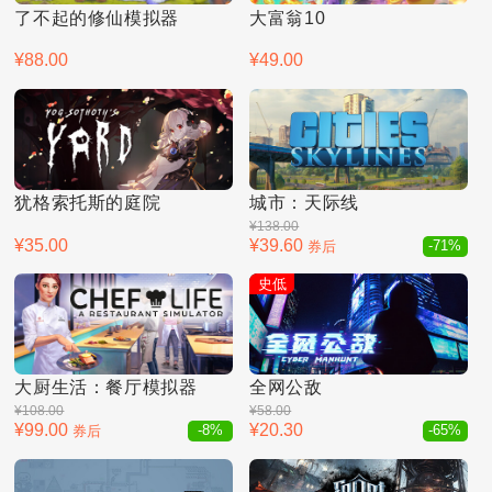
了不起的修仙模拟器
大富翁10
¥88.00
¥49.00
犹格索托斯的庭院
城市：天际线
¥138.00
¥35.00
¥39.60
券后
-71%
史低
大厨生活：餐厅模拟器
全网公敌
¥108.00
¥58.00
¥99.00
¥20.30
券后
-8%
-65%