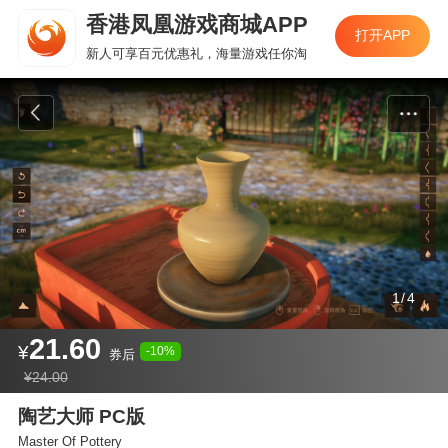
香港凤凰游戏商城APP
香港凤凰游戏商城APP
打开APP
打开APP
新人可享百元优惠礼，海量游戏任你淘
新人可享百元优惠礼，海量游戏任你淘
1
/
4
21.60
¥
-10%
券后
¥24.00
陶艺大师 PC版
Master Of Pottery