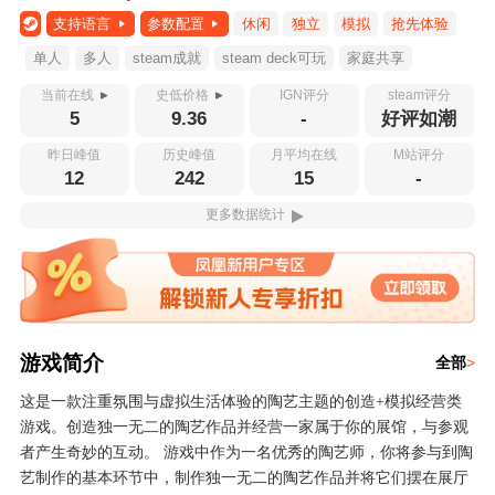
支持语言
参数配置
休闲
独立
模拟
抢先体验
单人
多人
steam成就
steam deck可玩
家庭共享
当前在线
史低价格
IGN评分
steam评分
5
9.36
-
好评如潮
昨日峰值
历史峰值
月平均在线
M站评分
12
242
15
-
更多数据统计
游戏简介
全部
>
这是一款注重氛围与虚拟生活体验的陶艺主题的创造+模拟经营类
游戏。创造独一无二的陶艺作品并经营一家属于你的展馆，与参观
者产生奇妙的互动。 游戏中作为一名优秀的陶艺师，你将参与到陶
艺制作的基本环节中，制作独一无二的陶艺作品并将它们摆在展厅