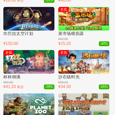
¥28.00
¥90.00
券后
-15%
史低
坎巴拉太空计划
菜市场模拟器
¥42.00
¥150.00
¥25.20
-40%
史低
史低
杯杯倒满
沙石镇时光
¥58.00
¥98.00
¥41.20
¥34.30
券后
-29%
-65%