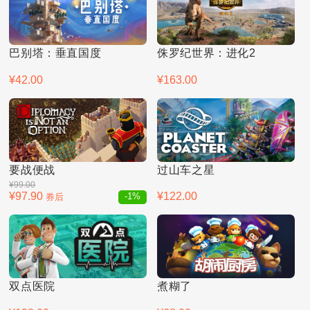
巴别塔：垂直国度
侏罗纪世界：进化2
¥42.00
¥163.00
要战便战
过山车之星
¥99.00
¥97.90
¥122.00
券后
-1%
双点医院
煮糊了