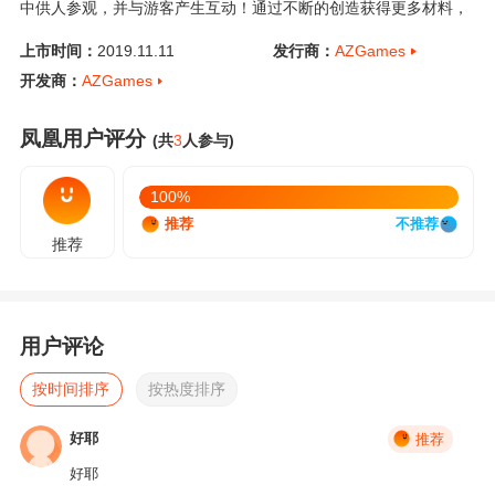
中供人参观，并与游客产生互动！通过不断的创造获得更多材料，
制作出更加精美的作品并拓建和装修你的展厅、培养出色的学徒，
上市时间：
2019.11.11
发行商：
AZGames
最终打造一家具有影响力的陶艺展馆。 游戏偏娱乐化地展现了制陶
开发商：
AZGames
工艺中的拉胚、烧窑（干燥、预热、高温）、彩绘、上釉等基本流
程，每一个环节都会有不一样的考验。游戏参考了中国传统制陶工
艺的相关知识，希望你能在游戏中领略到中国传统陶艺文化的风
凤凰用户评分
(共
3
人参与)
采！ ■ 独一无二：丰富的制作工具与材料，并且游戏内经验值达到
一定程度后将解锁玩家自定义图案，制作真正唯一的作品。 ■ 玩法
100%
融合：艺术创作与模拟经营相结合，每件作品在游戏中都有自己的
推荐
不推荐
热度，打造最火的展品，吸引更多的游客。 ■ NPC互动：游戏内
推荐
NPC在参观展出后希望买走中意的作品，将作品卖给他一段时间之
后你也许会收到感谢信与照片... ■ 自由分享：玩家可以将制作好的
作品导出发送给任何人或将获取的作品使用陶艺大师进行展示与欣
赏。
用户评论
按时间排序
按热度排序
好耶
推荐
好耶