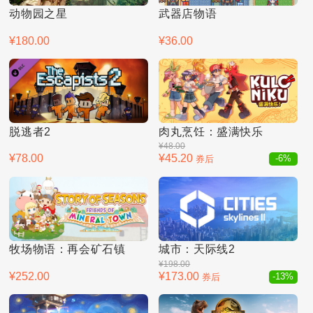
动物园之星
武器店物语
¥180.00
¥36.00
脱逃者2
肉丸烹饪：盛满快乐
¥48.00
¥78.00
¥45.20
券后
-6%
牧场物语：再会矿石镇
城市：天际线2
¥198.00
¥252.00
¥173.00
券后
-13%