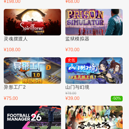
¥198.00
¥68.00
灵魂摆渡人
监狱模拟器
¥108.00
¥70.00
史低
异形工厂2
山门与幻境
¥78.00
¥75.00
¥39.00
-50%