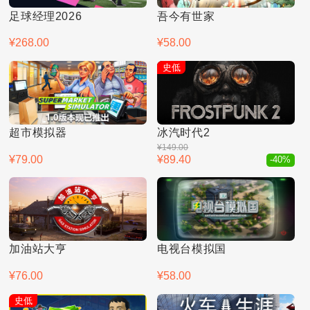
足球经理2026
吾今有世家
¥268.00
¥58.00
史低
超市模拟器
冰汽时代2
¥149.00
¥79.00
¥89.40
-40%
加油站大亨
电视台模拟国
¥76.00
¥58.00
史低