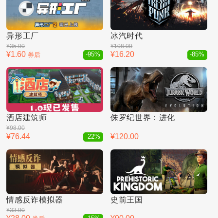
异形工厂
冰汽时代
¥35.00
¥108.00
¥1.60
¥16.20
券后
-95%
-85%
酒店建筑师
侏罗纪世界：进化
¥98.00
¥76.44
¥120.00
-22%
情感反诈模拟器
史前王国
¥33.00